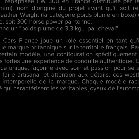
o, rebaptisée FW 300 en France distribuée par l
ham), nom d'origine du projet avant qu'il soit 
eather Weight (la catégorie poids plume en boxe) 
e, soit 300 horse power par tonne.
nne un "poids plume de 3,3 kg... par cheval".
 Cars France joue un role essentiel en tant qu'i
e marque britannique sur le territoire français. Pa
r certain modèle, une configuration spécifiquement 
 fortes une experience de conduite authentique. C
ece unique, façonné avec soin et passion pour se 
r-faire artisanal et attention aux détails, ces west
nce intemporelle de la marque. Chaque modèle raco
té qui caractérisent les véritables joyaux de l'automo