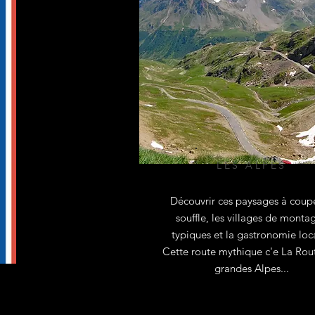
LES ALPES
Découvrir ces paysages à coupe
Meilleures ventes
souffle, les villages de monta
typiques et la gastronomie loc
Cette route mythique c'e La Rou
grandes Alpes...