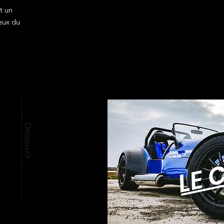
t un
eux du
Découvrir
LE 